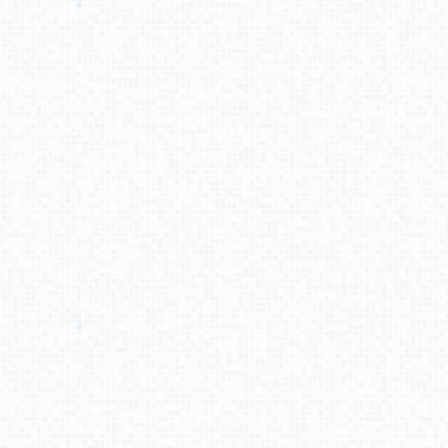
金でも巨大な資産を生み出せ
るようになっています。 最高
精度バックテストはこちら▼
※2007年1月2日 - 2022年9月
15日までの約16年の元本割れ
ナシ（クリックで ...