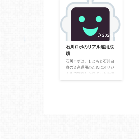
2024/1/6
石川ロボのリアル運用成
績
石川ロボは、もともと石川自
身の資産運用のためにオリジ
ナルで制作したロボットを僕
とは真逆の考え方を持つトレ
ーダーさんと意見をぶつけ合
い改良した現環境最強のロボ
ットです。 10年先を見据えた
長期運用をコンセプトに「常
に利益を狙うロジック」「考
え抜かれた通貨ペア」「他に
はない強固なセキュリティ」
を搭載したもので複利運用し
ていくことにより、小さな資