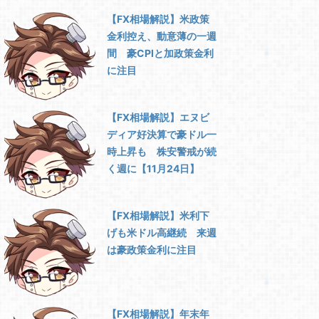
【FX相場解説】米政策
金利控え、動意薄の一週
間 豪CPIと加政策金利
に注目
【FX相場解説】エヌビ
ディア好決算で豪ドル一
時上昇も 株安警戒が続
く週に【11月24日】
【FX相場解説】米利下
げも米ドル高継続 来週
は豪政策金利に注目
【FX相場解説】年末年