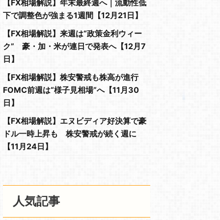
【FX相場解説】年末最終週へ｜流動性低
下で調整色が強まる1週間【12月21日】
【FX相場解説】来週は“政策金利ウィー
ク” 豪・加・米が連日で発表へ【12月7
日】
【FX相場解説】株安警戒も株高が進行
FOMC前週は“様子見相場”へ【11月30
日】
【FX相場解説】エヌビディア好決算で豪
ドル一時上昇も 株安警戒が続く週に
【11月24日】
人気記事