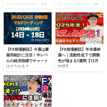
どうもロボラボ石川です。 先週
どうもロボラボ石川です。 先週
は米ドルの方向感が出た1週間と
はトランプ関税の不透明感から米
なりました。 今週は各国の政策
ドル安が進んだ展開となりまし
金利発表が控えているので、発表
た。 株価下落の影響も大きく、
前後の値動きには注意が必要で
今後は米ドル安が継続するのか注
す。 今日は先週の相場の動きを
目されています。 今週は米CPIの
振り返りながら、年末年始の注目
発表が控えているので、どのよう
ポイントについて詳しい情報を解
な値動きが生じるのか注視しまし
2024/10/15
2025/12/21
説していきましょう。 先週の経
ょう。 今日は先週の相場の動き
済の振り返り 先週の経済を振り
を振り返りながら、来週の注目ポ
【FX相場解説】今週は豪
【FX相場解説】年末最終
返ってみましょう。 先週は米ド
イントについて解説します。 先
雇用統計に注目！中レベ
週へ｜流動性低下で調整
ルの方向感が出た1週間となりま
週の経済の振り返り 先週の経済
ルの経済指標でチャート
色が強まる1週間【12月
した。 詳しい内容を解説してい
を振り返ってみましょう。 先週
はどうなる？
21日】
きます。 先週の通貨強弱チャー
は、トランプ関税の不透明感から
ト 画像引用元：FX-labo 先週は
米ドル安が進んだ結果となりまし
どうもロボラボ石川です。 先週
今週は、米CPIが弱く一時的に米
米ドルの方向感が出た1週間とな
た。 詳しい内容を解説していき
はJPY買い、AUD売りが目立った
ドル安となる場面が見られたもの
りました。 週後半からU ...
ます。 先週の通貨強弱チャー ...
1週間でした。 今週は豪雇用統計
の、週央からは再び米ドル高が進
や欧政策金利の発表が控えている
み、金曜には円安が急速に進行し
ので、米ドルや加ドルが巻き戻す
ました。 全体としては、年末を
のか注目です。 今日は先週の相
意識したポジション調整が入り始
場の動きを振り返りながら、年末
めた印象の週となりました。
2025/9/16
年始の注目ポイントについて詳し
AUDCAD（豪ドル／加ドル）