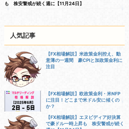
も 株安警戒が続く週に【11月24日】
人気記事
【FX相場解説】米政策金利控え、動
意薄の一週間 豪CPIと加政策金利に
注目
【FX相場解説】欧政策金利・米NFP
に注目！どこまで米ドル安に傾くの
か？
【FX相場解説】エヌビディア好決算
で豪ドル一時上昇も 株安警戒が続く