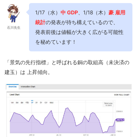
1/17（水）
中 GDP
、1/18（木）
豪 雇用
統計
の発表が待ち構えているので、
石川先生
発表前後は値幅が大きく広がる可能性
を秘めています！
「景気の先行指標」と呼ばれる銅の取組高（未決済の
建玉）は 上昇傾向。