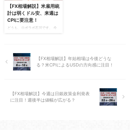
い情報を解説していきましょう。
は、ハイテク株安に断続的に連動
【FX相場解説】米雇用統
先週の経済の振り返り 先週の経
しつつも、値幅は限定的で、普段
計は弱くドル安、来週は
済を振り返ってみましょう。 先
どおりの程よい上下動にとどまっ
CPIに要注意！
週はJPY買い・AUD売りが目立っ
ています。 来週は、実質的に年
どうも、ロボラボ石川です。 今
た1週間でした。 詳しい内容を解
内最終週となり、市場参加者の減
週は実質的に 火曜日が月初スタ
説していきます。 先週の通貨強
少から流動性は低下傾向へ。週後
ート となり、欧州時間から相場
弱チャート 画像引用元：FX-labo
半にかけては手仕舞い主体の値動
が乱高下。その後の注目イベン
AUDは週始めに売りの流れとな
きが想定されます。 相場環境チ
ト、金曜日の米雇用統計は予想よ
りまし ...
ェック（動画あり） 大きな材料
り弱い数字 でした。これにより
...
【FX相場解説】年始相場は今後どうな
ドルは大きく売られ、利下げ観測
る？米CPIによるUSDの方向感に注目！
が一気に強まる展開 となりまし
た。 さらに同日に発表されたカ
ナダの雇用統計も弱く、こちらも
加ドル安に直結。結果として 週
末はドル安＋加ドル安の二重構造
【FX相場解説】今週は日銀政策金利発表
が目立ちました。ドル円は一時
に注目！週後半は値幅が広がる？
147円台で支えられましたが、
146円台後半を割り込むと下げが
加速するリスクが残っています。
AUDCADの動き：豪GDP ...