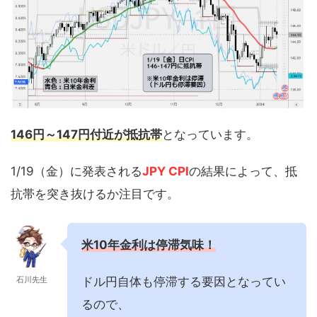
146円～147円付近が抵抗帯
となっています。
1/19（金）に発表される
JPY CPI
の結果によって、抵
抗帯を突き抜けるか注目です。
米10年金利は停滞気味！
ドル円自体も停滞する要因となってい
石川先生
るので、