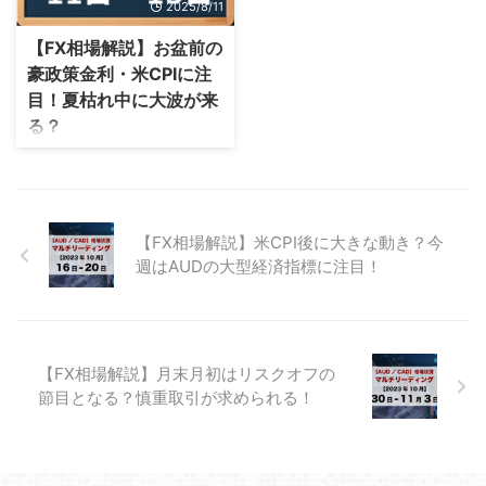
2025/8/11
るのか注視していきましょう。
末年始の注目ポイントについて詳
今日は先週の相場の動きを振り返
しい情報を解説していきましょ
【FX相場解説】お盆前の
りながら、年末年始の注目ポイン
う。 先週の経済の振り返り 先週
豪政策金利・米CPIに注
トについて詳しい情報を解説して
の経済を振り返ってみましょう。
目！夏枯れ中に大波が来
いきましょう。 先週の経済の振
先週は円買いが継続して続いた1
る？
り返り 先週の経済を振り返って
週間となりました。 詳しい内容
みましょう。 先週は日銀会見の
を解説していきます。 先週の通
どうもロボラボ石川です。 先週
後の円売りが目立った1週間でし
貨強弱チャート 画像引用元：FX-
は、夏枯れということもあり、大
た。 詳しい内容を解説していき
labo 日銀発表から継続して円買
きな値動きはありませんでした
ます。 先週の通貨強弱チャート
いが進められています ...
が、少し豪ドル高、米ドル安、円
...
【FX相場解説】米CPI後に大きな動き？今
安といった動きがみられました。
今週はお盆前の豪政策金利、米
週はAUDの大型経済指標に注目！
CPIでどのような動きを見せるの
か注目です。 今日は先週の相場
の動きを振り返りながら、来週の
注目ポイントについて解説しま
す。 先週の経済の振り返り 先週
【FX相場解説】月末月初はリスクオフの
の経済を振り返ってみましょう。
節目となる？慎重取引が求められる！
先週は夏枯れ相場ということもあ
り、それほど大きな値動きはみら
れませんでした。 詳しい内容を
解説していきます。 先週の通貨