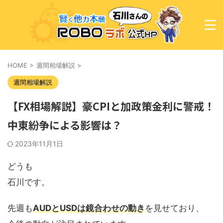
HOME
>
週間相場解説
>
週間相場解説
【FX相場解説】豪CPIと加政策金利に警戒！
中東紛争による影響は？
2023年11月1日
どうも
石川です。
先週も
AUDとUSDは鏡合わせの動き
を見せており、