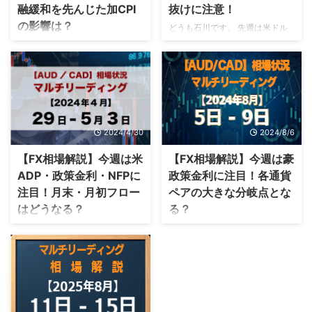
融緩和を先んじた加CPI
抜けに注意！
の影響は？
どうも石川です。 先週は米ドル
買いの勢いが強く感じられた1週
どうもロボラボ石川です。 先週
間でした。 今週は週末に注目し
は、豪政策金利の影響でAUDが
たい経済指標が集まっており、値
急上昇しました。 円売りの流れ
動きが激しくなる可能性があるで
が止まらず、ドル円の今後の動き
しょう。 今日は先週の経済の動
が注目されています。 今週は米
きに加え、今週のレジサポを意識
GDP・米PCEの発表が控えてい
した取引について詳しい情報を解
るので、ドル円の動きに注視して
2024/4/30
2024/8/6
説していきます。 先週の経済の
いきましょう。 今日は先週の相
振り返り 先週の経済を振り返っ
場の動きを振り返りながら、年末
【FX相場解説】今週は米
【FX相場解説】今週は豪
てみましょう。 先週はUSDと
年始の注目ポイントについて詳し
ADP・政策金利・NFPに
政策金利に注目！各通貨
EUR買いが目立った1週間でし
い情報を解説していきましょう。
注目！月末・月初フロー
ペアの大きな分岐点とな
た。 今後どのような取引が行わ
先週の経済の振り返り 先週の経
はどうなる？
る？
れる可能性があるか、詳しい内容
済を振り返ってみましょう。 先
を解説していきます。 先週の通
週はAUD買いの動きに注目が集
どうもロボラボ石川です。 先週
どうもロボラボ石川です。 先週
貨強弱チャート 引用元：FX-labo
まっていました。 詳しい内容を
は日銀会見の後に、大きな円売り
は円買いが継続して進み、米ドル
先週はUSD、EUR ...
解説していきます。 先週の通貨
が生まれた1週間でした。 ドル円
の下降が加速しました。 今週は
強弱チャート 画像引用元： ...
も上昇の動きが止まらず、いつま
豪政策金利発表があり、各通貨ペ
で上がり続けるのか注目されてい
アの動向にどのような影響を与え
ます。 今週の米政策金利発表
るのか注目です。 今日は先週の
で、ドル円がどのような動きをす
相場の動きを振り返りながら、年