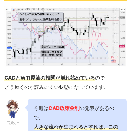
CADとWTI原油の相関が崩れ始めている
ので
どう動くのか読みにくい状態になっています。
今週は
CAD政策金利
の発表があるの
で、
石川先生
大きな流れが生まれるとすれば、この