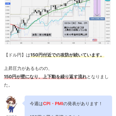
【ドル円】は
150円付近での攻防が続いています。
上昇圧力があるものの、
150円が壁になり、上下動を繰り返す流れ
となりまし
た。
今週は
CPI・PMI
の発表があります！