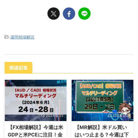
-
週間相場解説
関連記事
2024/6/25
2023/5/29
【FX相場解説】今週は米
【MR解説】米ドル買い
GDPと米PCEに注目！金
はいつ止まる？今週は下