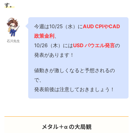
す。
今週は10/25（水）に
AUD CPIやCAD
政策金利
、
石川先生
10/26（木）には
USD パウエル発言
の
発表があります！
値動きが激しくなると予想されるの
で、
発表前後は注意しておきましょう！
メタル＋α の大局観