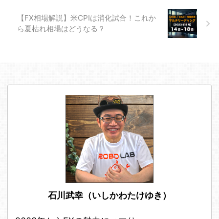
きましょう。 先週の経済の振り
返り 先週の経済を振り返ってみ
【FX相場解説】米CPIは消化試合！これか
ましょう。 先週は方向感が出に
ら夏枯れ相場はどうなる？
くい1週間となりました。 詳しい
内容を解説していきます。 先週
の通貨強弱チャート 画像引用
元：FX-labo 先週はAU ...
石川武幸（いしかわたけゆき）