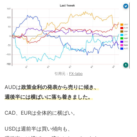
引用元：
FX-labo
AUDは
政策金利の発表から売りに傾き、
週後半には横ばいに落ち着きました。
CAD、EURは全体的に横ばい。
USDは週前半は買い傾向も、