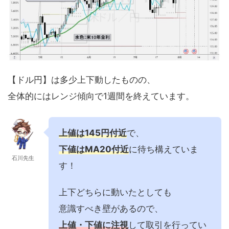
【ドル円】は多少上下動したものの、
全体的にはレンジ傾向で1週間を終えています。
上値は145円付近
で、
下値はMA20付近
に待ち構えていま
石川先生
す！
上下どちらに動いたとしても
意識すべき壁があるので、
上値・下値に注視
して取引を行ってい