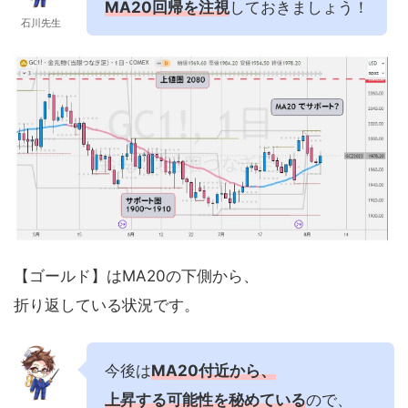
MA20回帰を注視
しておきましょう！
石川先生
【ゴールド】はMA20の下側から、
折り返している状況です。
今後は
MA20付近から、
上昇する可能性を秘めている
ので、