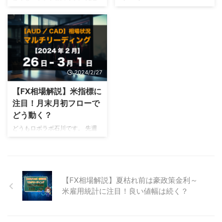
は、日銀政策金利が据え置きとい
みましょう。 先週は石破要因の
可能性があるのか詳しく解説して
どうも石川です。 先週はAUDが
うこともあり、円売りが進行しま
影響で円が動き、週末は米NFPに
いきましょう。 先週（4/3～
週後半に伸び、USDが下降する
した。 今週は米政策金利の発表
よって下降の流れが生まれまし
4/7）の通貨強弱チャート 引用
流れが出ていました。 今週は中
が控えているので、値動きの変化
た。 詳しい内容を解説して ...
元：FX-labo JP ...
レベルの経済指標の発表が待って
に注意が必要です。 5月はAUDと
いるので、チャートの動きも活発
JPYで大きな値動きが生まれる可
化する可能性があります。 今日
能性があるため、今後の方向感を
は先週の相場の動きを振り返りな
2024/2/27
見極めておくことが重要になるで
がら、今週の注目ポイントについ
しょう。 今日は先週の相場の動
て詳しい情報を解説していきまし
【FX相場解説】米指標に
きを振り返りながら、来週の注目
ょう。 先週の経済の振り返り 先
注目！月末月初フローで
ポイントについて解説します。
週の経済を振り返ってみましょ
どう動く？
先週の経済の振り返り 先週の経
う。 週後半にはAUDが上昇し、
済を振り返ってみましょう。 先
どうもロボラボ石川です。 先週
USDが下降する流れが生まれま
週はどの通貨も、あまり流動せず
は方向感が出にくい1週間となり
した。 詳しい内容を解説してい
に週末を迎えた印象がありまし
ました。 今週は米関連の指標が
きます。 先週の通貨強弱チャー
た。 詳しい内容を解説して ...
多いので、USDの値動きが激し
ト 引用元：FX-labo 先週は瞬間
くなる可能性があります。 月末
的な動きが目立つも ...
月初フローということもあり、ど
【FX相場解説】夏枯れ前は豪政策金利～
のように動くのか注目です。 今
米雇用統計に注目！良い値幅は続く？
日は先週の相場の動きを振り返り
ながら、年末年始の注目ポイント
について詳しい情報を解説してい