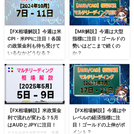
2024/10/9
2023/4/11
【FX相場解説】今週は米
【MR解説】今週は大型
CPI・米PPIに注目！各国
指標に注目！ゴールドの
の政策金利も待ち受けて
勢いはどこまで続くの
いるなかどうなる？
か？
どうもロボラボ石川です。 先週
どうも石川です。 今日は来週の
は週前半で、石破要因により、円
大型指標「米CPI」でどこまでチ
が動く結果となりました。 今週
ャートが動くか、詳しい情報を解
は米CPI・米PPIの発表が控えて
説していきます。 今週はゴール
いるので、どうなるのか注視して
ドの勢いが衰えず、強い伸びが感
いきましょう。 円が下降する動
じられた1週間でした。 先週の相
きを見せていますが、今週の経済
場解説を中心に今週の取引につい
2025/5/5
2023/7/24
指標で巻き返すのか注目です。
て詳しく紹介していきます。 先
今日は先週の相場の動きを振り返
週の経済の振り返り 先週の経済
【FX相場解説】米政策金
【FX相場解説】今週は中
りながら、年末年始の注目ポイン
を振り返ってみましょう。 円買
利で流れが変わる？5月
レベルの経済指標に注
トについて詳しい情報を解説して
いの傾向が出てきたことで、ドル
はAUDとJPYに注目！
目！ゴールドの上伸がポ
いきましょう。 先週の経済の振
円の方向感がなくなってきていま
イント？
どうもロボラボ石川です。 先週
り返り 先週の経済を振り返って
す。 今後どのような取引になる